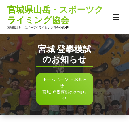
コ
宮城県山岳・スポーツク
ン
テ
ライミング協会
ン
ツ
宮城県山岳・スポーツクライミング協会公式HP
へ
ス
宮城 登攀模試
キ
ッ
のお知らせ
プ
ホームページ
-
お知ら
せ
-
宮城 登攀模試のお知ら
せ