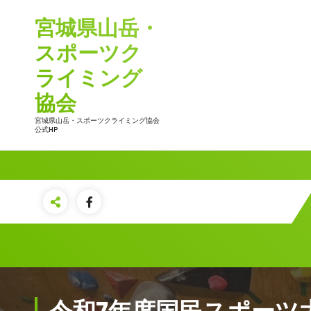
コ
宮城県山岳・
ン
テ
スポーツク
ン
ツ
ライミング
へ
協会
ス
キ
宮城県山岳・スポーツクライミング協会
ッ
公式HP
プ