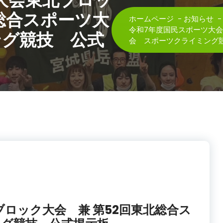
大会東北ブロッ
総合スポーツ大
ホームページ
-
お知らせ
令和7年度国民スポーツ大会
ング競技 公式
会 スポーツクライミング
ロック大会 兼 第52回東北総合ス