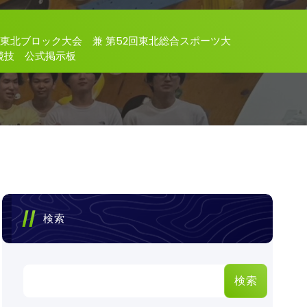
-
東北ブロック大会 兼 第52回東北総合スポーツ大
競技 公式掲示板
検索
検索